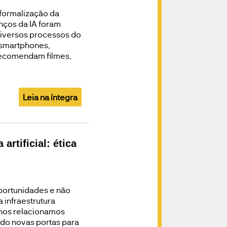
 formalização da
nços da IA foram
diversos processos do
 smartphones,
recomendam filmes,
Leia na íntegra
artificial: ética
portunidades e não
a infraestrutura
nos relacionamos
ndo novas portas para