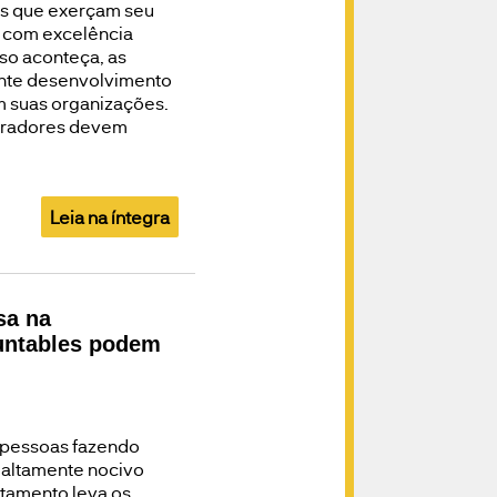
es que exerçam seu
s com excelência
so aconteça, as
ante desenvolvimento
m suas organizações.
oradores devem
Leia na íntegra
sa na
ountables podem
s pessoas fazendo
altamente nocivo
rtamento leva os