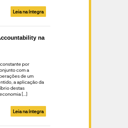
Leia na íntegra
ccountability na
 constante por
onjunto com a
operações de um
tido, a aplicação da
íbrio destas
 economia […]
Leia na íntegra