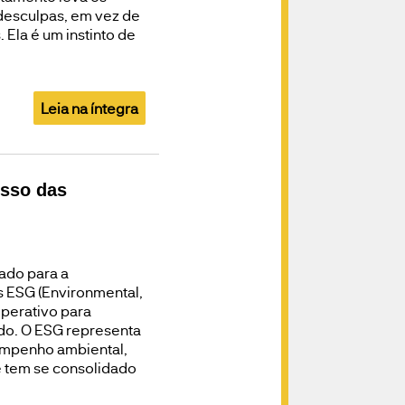
 desculpas, em vez de
Ela é um instinto de
Leia na íntegra
esso das
ado para a
s ESG (Environmental,
perativo para
do. O ESG representa
empenho ambiental,
e tem se consolidado