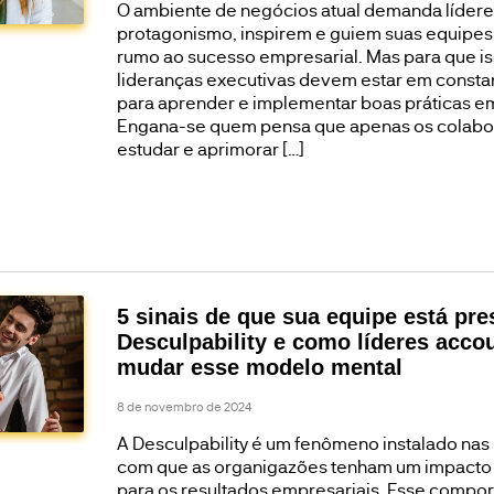
O ambiente de negócios atual demanda líder
protagonismo, inspirem e guiem suas equipe
rumo ao sucesso empresarial. Mas para que is
lideranças executivas devem estar em const
para aprender e implementar boas práticas e
Engana-se quem pensa que apenas os colab
estudar e aprimorar […]
5 sinais de que sua equipe está pre
Desculpability e como líderes acc
mudar esse modelo mental
8 de novembro de 2024
A Desculpability é um fenômeno instalado na
com que as organigazões tenham um impacto 
para os resultados empresariais. Esse compo