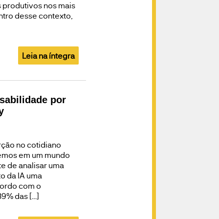
 produtivos nos mais
ntro desse contexto,
Leia na íntegra
sabilidade por
y
erção no cotidiano
Vivemos em um mundo
e de analisar uma
to da IA uma
cordo com o
39% das […]