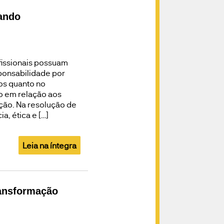
ando
fissionais possuam
ponsabilidade por
os quanto no
o em relação aos
ação. Na resolução de
, ética e […]
Leia na íntegra
ransformação