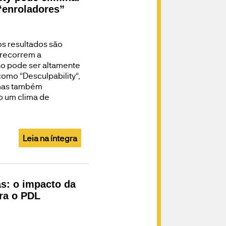
 “enroladores”
os resultados são
 recorrem a
ho pode ser altamente
omo “Desculpability“,
 mas também
o um clima de
Leia na íntegra
s: o impacto da
ara o PDL