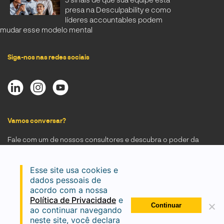
presa na Desculpability e como
líderes accountables podem
mudar esse modelo mental
Siga-nos nas redes sociais
Vamos conversar?
Fale com um de nossos consultores e descubra o poder da
Accountability.
Solicitar Contato
Esse site usa cookies e
dados pessoais de
acordo com a nossa
Política de Privacidade
e
Continuar
ao continuar navegando
João Cordeiro © 2026 | Todos os direitos reservados |
Política de
neste site, você declara