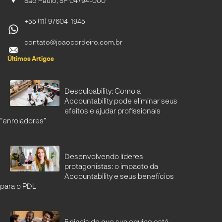
São Paulo, SP 04794-000
+55 (11) 97604-1945
contato@joaocordeiro.com.br
Últimos Artigos
Desculpability: Como a
Accountability pode eliminar seus
efeitos e ajudar profissionais
“enroladores”
Desenvolvendo líderes
protagonistas: o impacto da
Accountability e seus benefícios
para o PDL
5 sinais de que sua equipe está