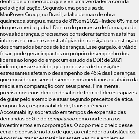
dentro de um mercado que vive uma verdadeira corrida
pela digitalização. Segundo uma pesquisa da
ManPowerGroup, no Brasil, a falta de mão de obra
qualificada atingiu a marca de 81%em 2022–índice 6% maior
do que a média global. Dentro do processo de formação de
novas lideranças, precisamos considerar também as falhas
internas no tocante às estratégias de transição e construção
dos chamados bancos de lideranças. Esse gargalo, é válido
frisar, pode gerar impactos no próprio desempenho dos
líderes ao longo do empo: um estudo da DDR de 2021
indicou, nesse sentido, que processos de transições
estressantes afetam o desempenho de 45% das lideranças,
que consideram seus desempenhos medianos ou abaixo da
média em comparação com seus pares. Finalmente,
precisamos considerar o desafio de formar líderes capazes
de guiar pelo exemplo e atuar segundo preceitos de ética
corporativa, responsabilidade, transparência e
Accountability, sobretudo em tempos de expansão das
demandas ESG e do
compliance
como norte para os
investimentos em corporações. O copo meio cheio desse
cenário consiste no fato de que, ao entender os obstáculos,
é possível traçar estratégias assertivas que apoiem as