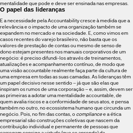
mentalidade que pode e deve ser ensinada nas empresas.
O papel das lideranças
E a necessidade pela Accountability cresce à medida que a
relevância e o impacto de uma organização também se
expandem no mercado e na sociedade. E, como vimos em
casos recentes do varejo brasileiro, não basta que os
valores de prestação de contas ou mesmo de senso de
dono estejam presentes nos manuais corporativos de um
negócio: é preciso difundi-los através de treinamentos,
atualizações e acompanhamento contínuo, de modo que
uma visão accountable realmente faça parte da cultura de
uma empresa em todas as suas camadas. As lideranças têm
um papel decisivo nesse sentido – já que são elas que
inspiram os rumos de uma corporação – e, assim, devem ser
as primeiras a adotar uma mentalidade accountable, de
quem avalia riscos e a conformidade de seus atos, e pensa
também no outro, no ecossistema humano que circunda um
negócio. Pois, no fim das contas, o
compliance
e a ética
empresarial são construções coletivas que nascem da
contribuição individual e permanente de pessoas que
carregam consigo a virtude (que se aprende) da