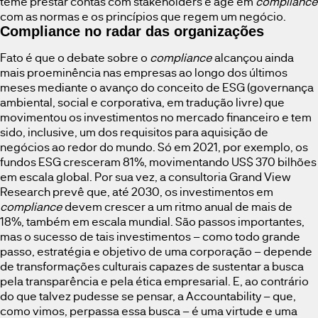
teme prestar contas com stakeholders e age em
compliance
com as normas e os princípios que regem um negócio.
Compliance no radar das organizações
Fato é que o debate sobre o
compliance
alcançou ainda
mais proeminência nas empresas ao longo dos últimos
meses mediante o avanço do conceito de ESG (governança
ambiental, social e corporativa, em tradução livre) que
movimentou os investimentos no mercado financeiro e tem
sido, inclusive, um dos requisitos para aquisição de
negócios ao redor do mundo. Só em 2021, por exemplo, os
fundos ESG cresceram 81%, movimentando US$ 370 bilhões
em escala global. Por sua vez, a consultoria Grand View
Research prevê que, até 2030, os investimentos em
compliance
devem crescer a um ritmo anual de mais de
18%, também em escala mundial. São passos importantes,
mas o sucesso de tais investimentos – como todo grande
passo, estratégia e objetivo de uma corporação – depende
de transformações culturais capazes de sustentar a busca
pela transparência e pela ética empresarial. E, ao contrário
do que talvez pudesse se pensar, a Accountability – que,
como vimos, perpassa essa busca – é uma virtude e uma