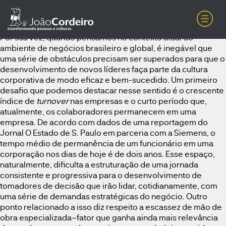
Os desafios para a formação de novos líderesA formação de
lideranças é um passo fundamental para o sucesso de uma
empresa e para a preservação do seu legado no mercado.
Por sua vez, quando pensamos no contexto atual do
ambiente de negócios brasileiro e global, é inegável que
uma série de obstáculos precisam ser superados para que o
desenvolvimento de novos líderes faça parte da cultura
corporativa de modo eficaz e bem-sucedido. Um primeiro
desafio que podemos destacar nesse sentido é o crescente
índice de
turnover
nas empresas e o curto período que,
atualmente, os colaboradores permanecem em uma
empresa. De acordo com dados de uma reportagem do
Jornal O Estado de S. Paulo em parceria com a Siemens, o
tempo médio de permanência de um funcionário em uma
corporação nos dias de hoje é de dois anos. Esse espaço,
naturalmente, dificulta a estruturação de uma jornada
consistente e progressiva para o desenvolvimento de
tomadores de decisão que irão lidar, cotidianamente, com
uma série de demandas estratégicas do negócio. Outro
ponto relacionado a isso diz respeito a escassez de mão de
obra especializada–fator que ganha ainda mais relevância