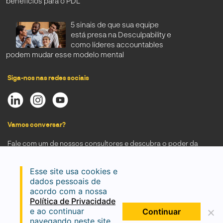
benefícios para o PDL
5 sinais de que sua equipe
está presa na Desculpability e
como líderes accountables
podem mudar esse modelo mental
Siga-nos nas redes sociais
Vamos conversar?
Fale com um de nossos consultores e descubra o poder da
Accountability.
Solicitar Contato
Esse site usa cookies e
dados pessoais de
acordo com a nossa
Política de Privacidade
e ao continuar
Continuar
navegando neste site,
João Cordeiro © 2026 | Todos os direitos reservados |
Política de