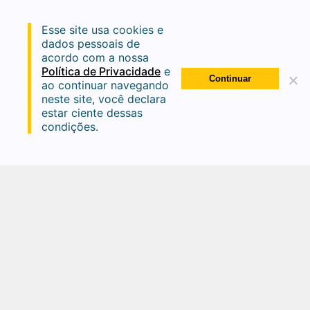
Material de apoio para o líder que implantará a
Esse site usa cookies e
Accountability em sua área.
dados pessoais de
acordo com a nossa
Sustentação do conteúdo pelos processos de leituras
Política de Privacidade
e
do líder com seu time por meio do método Cumbuca.
Continuar
ao continuar navegando
neste site, você declara
estar ciente dessas
condições.
Livros