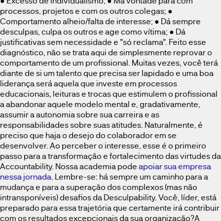
● Excesso de individualismo; ● Má vontade para com
processos, projetos e com os outros colegas; ●
Comportamento alheio/falta de interesse; ● Dá sempre
desculpas, culpa os outros e age como vítima; ● Dá
justificativas sem necessidade e "só reclama". Feito esse
diagnóstico, não se trata aqui de simplesmente reprovar o
comportamento de um profissional. Muitas vezes, você terá
diante de si um talento que precisa ser lapidado e uma boa
liderança será aquela que investe em processos
educacionais, leituras e trocas que estimulem o profissional
a abandonar aquele modelo mental e, gradativamente,
assumir a autonomia sobre sua carreira e as
responsabilidades sobre suas atitudes. Naturalmente, é
preciso que haja o desejo do colaborador em se
desenvolver. Ao perceber o interesse, esse é o primeiro
passo para a transformação e fortalecimento das virtudes da
Accountability. Nossa academia pode
apoiar sua empresa
nessa jornada.
Lembre-se: há sempre um caminho para a
mudança e para a superação dos complexos (mas não
intransponíveis) desafios da Desculpability. Você, líder, está
preparado para essa trajetória que certamente irá contribuir
com os resultados excepcionais da sua organização?A