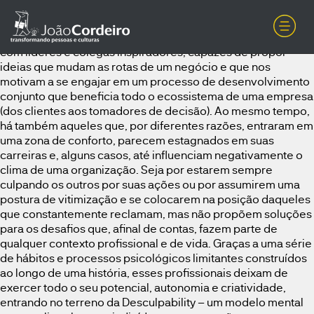
Os perigos da Desculpability para a cultura organizacional e
como implementar a Accountability na sua empresaEm
nossa trajetória de carreira, é comum que nos deparemos
com líderes e colegas inspiradores, capazes de propor
ideias que mudam as rotas de um negócio e que nos
motivam a se engajar em um processo de desenvolvimento
conjunto que beneficia todo o ecossistema de uma empresa
(dos clientes aos tomadores de decisão). Ao mesmo tempo,
há também aqueles que, por diferentes razões, entraram em
uma zona de conforto, parecem estagnados em suas
carreiras e, alguns casos, até influenciam negativamente o
clima de uma organização. Seja por estarem sempre
culpando os outros por suas ações ou por assumirem uma
postura de vitimização e se colocarem na posição daqueles
que constantemente reclamam, mas não propõem soluções
para os desafios que, afinal de contas, fazem parte de
qualquer contexto profissional e de vida. Graças a uma série
de hábitos e processos psicológicos limitantes construídos
ao longo de uma história, esses profissionais deixam de
exercer todo o seu potencial, autonomia e criatividade,
entrando no terreno da Desculpability – um modelo mental