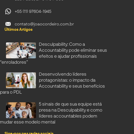
+55 (11) 97604-1945
contato@joaocordeiro.com.br
Últimos Artigos
Desculpability: Como a
Accountability pode eliminar seus
efeitos e ajudar profissionais
“enroladores”
Desenvolvendo líderes
protagonistas: o impacto da
Accountability e seus benefícios
para o PDL
5 sinais de que sua equipe está
presa na Desculpability e como
líderes accountables podem
mudar esse modelo mental
Siga-nos nas redes sociais