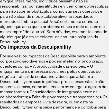
em que, literalmente, indivíduos passam a não se
responsabilizar por suas atitudes e vivem criando desculpas
para não superar obstáculos, conquistar seus objetivos e
para não atuar de modo colaborativo na sociedade,
mercado e âmbito pessoal. Você certamente conhece
alguém que acha que o problema nunca é dele ou com ele,
mas sempre "dos outros". Sem dúvidas, estamos falando de
alguém que já está se colocou na estrutura psíquica da
Desculpability.
Os impactos da Desculpability
Por sua vez, os impactos da Desculpability para o ambiente
corporativo são diversos e podem afetar, no longo prazo,
questões como: ● A produtividade das equipes; ● O
engajamento e o interesse dos times pelos objetivos do
negócio – afinal de contas, indivíduos que adotam a
Desculpability em suas trajetórias profissionais não só não
vestem a camisa, como influenciam os colegas a agirem da
mesma forma; ● Desunião/falta de integração entre os
colaboradores; ● Falta de governança e transparência; ● Os
resultados da empresa – via de regra, quem está na
Desculpability tem uma baixa performance e contribui para