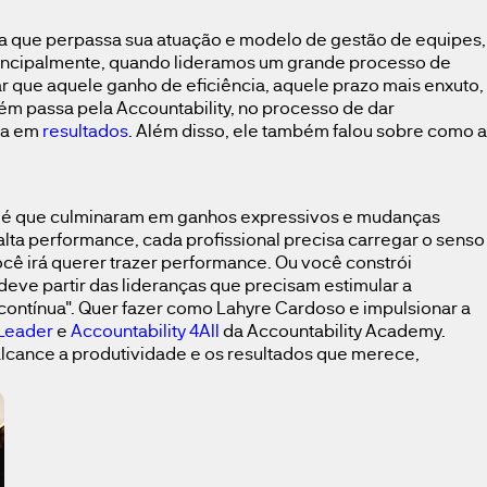
ia que perpassa sua atuação e modelo de gestão de equipes,
incipalmente, quando lideramos um grande processo de
ar que aquele ganho de eficiência, aquele prazo mais enxuto,
m passa pela Accountability, no processo de dar
da em
resultados
. Além disso, ele também falou sobre como a
stlé que culminaram em ganhos expressivos e mudanças
alta performance, cada profissional precisa carregar o senso
cê irá querer trazer performance. Ou você constrói
 deve partir das lideranças que precisam estimular a
 contínua". Quer fazer como Lahyre Cardoso e impulsionar a
Leader
e
Accountability 4All
da Accountability Academy.
 alcance a produtividade e os resultados que merece,