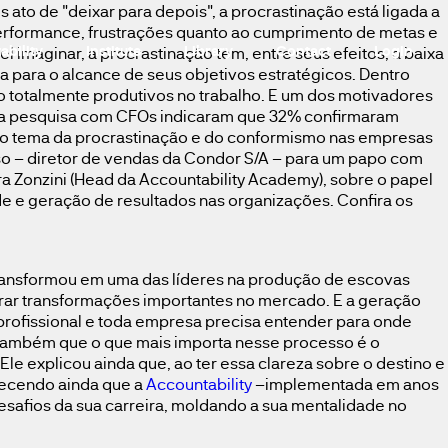
o de "deixar para depois", a procrastinação está ligada a
erformance, frustrações quanto ao cumprimento de metas e
ability
Institute
Library
Contact
Login
maginar, a procrastinação tem, entre seus efeitos, a baixa
 para o alcance de seus objetivos estratégicos. Dentro
ão totalmente produtivos no trabalho. E um dos motivadores
m uma pesquisa com CFOs indicaram que 32% confirmaram
ar o tema da procrastinação e do conformismo nas empresas
oso – diretor de vendas da Condor S/A – para um papo com
a Zonzini (Head da Accountability Academy), sobre o papel
e e geração de resultados nas organizações. Confira os
transformou em uma das líderes na produção de escovas
derar transformações importantes no mercado. E a geração
rofissional e toda empresa precisa entender para onde
te também que o que mais importa nesse processo é o
le explicou ainda que, ao ter essa clareza sobre o destino e
arecendo ainda que a
Accountability
–implementada em anos
esafios da sua carreira, moldando a sua mentalidade no