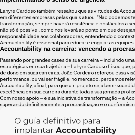
Lahyre Cardoso também ressaltou que as virtudes da Accoun
em diferentes empresas pelas quais atuou. "Não podemos t
transformação, sempre haverá resistência e obstáculos a ser
não só é possível, como nos levará ao ponto em que desejam
responsabilidade aos colaboradores, entendendo o contexto
Accountability é essencial para educar e engajar as equipes
Accountability na carreira: vencendo a procra
Passando por grandes cases de sua carreira – incluindo um
estratégicas em sua trajetória – Lahyre Cardoso frisou que,
de dono em suas carreiras. João Cordeiro reforçou essa visã
performance, ou vai ser frágil e, no mercado, perdemos rele
Accountability, afinal, para que um projeto seja bem-sucedid
excelência em sua carreira durante toda a sua jornada profi
Com nosso apoio – e sua iniciativa de transformação – a Acc
superando definitivamente a procrastinação e o conformis