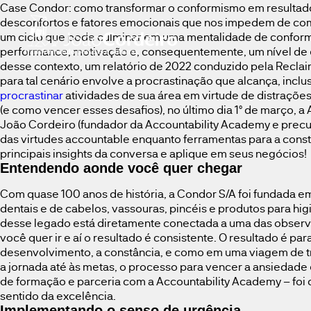
Case Condor: como transformar o conformismo em resultados 
desconfortos e fatores emocionais que nos impedem de com
um ciclo que pode culminar em uma mentalidade de conformis
performance, motivação e, consequentemente, um nível de e
desse contexto, um relatório de 2022 conduzido pela Reclai
para tal cenário envolve a procrastinação que alcança, inc
procrastinar
atividades de sua área em virtude de distraçõe
(e como vencer esses desafios), no último dia 1° de março,
João Cordeiro (fundador da Accountability Academy e precur
das virtudes accountable enquanto ferramentas para a cons
principais insights da conversa e aplique em seus negócios!
Entendendo aonde você quer chegar
Com quase 100 anos de história, a Condor S/A foi fundada 
dentais e de cabelos, vassouras, pincéis e produtos para hi
desse legado está diretamente conectada a uma das observa
você quer ir e aí o resultado é consistente. O resultado é 
desenvolvimento, a constância, e como em uma viagem de trem
a jornada até às metas, o processo para vencer a ansiedade 
de formação e parceria com a Accountability Academy – foi 
sentido da excelência.
Implementando o senso de urgência