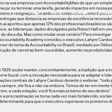
na sua empresa com AccountabilityMais do que um simples at
eçar ou terminar uma tarefa, gerando impactos em nossa p
Home
About
Expertise
Account
mo e resignação. No ambiente corporativo, como é possível i
ntregas que distancia as empresas da excelência necessária
m.ai apontou que apenas 12% dos profissionais brasileiros s
lusive, as lideranças: dados divulgados pela Robert Half e
s do dia a dia. Mas como mudar esse cenário? Para investig
 a Accountability Academy convidou o executivo Lahyre Card
sor do tema da Accountability no Brasil), mediado por Débor
trução de carreiras bem-sucedidas, aumento na produtividad
em 1929 soube manter, concomitantemente, a tradição que a 
giene bucal, com a inovação necessária para se adaptar e li
ções centrais de Lahyre Cardoso durante o webinar: "todo p
para sempre, ele fica e não vai embora. Temos de ter em men
, a cada estação, você fica mais próximo do seu destino”. E
e a procrastinação se torna cada vez mais fortalecido, escl
determinante para que o executivo superasse os primeiros d