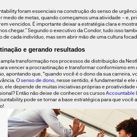
tability foram essenciais na construção do senso de urgênc
er medo de metas, quando começamos uma atividade – e, pr
em vencidos. É importante deixar a estratégia clara e mostr
os chegar.” Segundo o executivo da Condor, tudo isso també
 de cada indivíduo, mas sem abrir mão de uma cultura foca
.
stinação e gerando resultados
a ampla transformação nos processos de distribuição da Ne
 para vencer a procrastinação e transformar conformismo em 
o, apontando que, "quando você é o dono da sua carreira, vo
vância. O
senso de dono
, nesse sentido, é fundamental e ele
o, ele depende de muitas iniciativas próprias e proatividade
ssional? Então não deixe de conhecer os cursos
Accountable 
ountability pode se tornar a base estratégica para que você
mo!