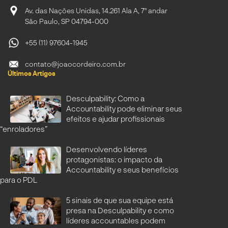
Av. das Nações Unidas, 14.261 Ala A, 7º andar
São Paulo, SP 04794-000
+55 (11) 97604-1945
contato@joaocordeiro.com.br
Últimos Artigos
Desculpability: Como a
Accountability pode eliminar seus
efeitos e ajudar profissionais
“enroladores”
Desenvolvendo líderes
protagonistas: o impacto da
Accountability e seus benefícios
para o PDL
5 sinais de que sua equipe está
presa na Desculpability e como
líderes accountables podem