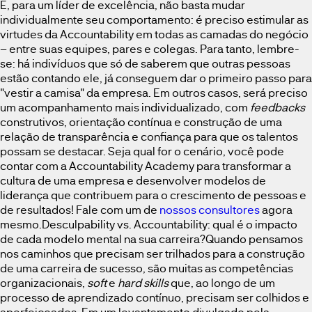
E, para um líder de excelência, não basta mudar
individualmente seu comportamento: é preciso estimular as
virtudes da Accountability em todas as camadas do negócio
– entre suas equipes, pares e colegas. Para tanto, lembre-
se: há indivíduos que só de saberem que outras pessoas
estão contando ele, já conseguem dar o primeiro passo para
"vestir a camisa" da empresa. Em outros casos, será preciso
um acompanhamento mais individualizado, com
feedbacks
construtivos, orientação contínua e construção de uma
relação de transparência e confiança para que os talentos
possam se destacar. Seja qual for o cenário, você pode
contar com a Accountability Academy para transformar a
cultura de uma empresa e desenvolver modelos de
liderança que contribuem para o crescimento de pessoas e
de resultados! Fale com um de
nossos consultores
agora
mesmo.Desculpability vs. Accountability: qual é o impacto
de cada modelo mental na sua carreira?Quando pensamos
nos caminhos que precisam ser trilhados para a construção
de uma carreira de sucesso, são muitas as competências
organizacionais,
soft
e
hard skills
que, ao longo de um
processo de aprendizado contínuo, precisam ser colhidos e
aperfeiçoados. Em um levantamento divulgado pela