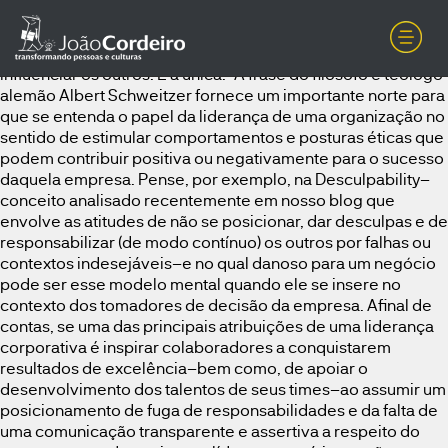
A Desculpability na liderança: como evitar esse modelo
mental e inspirar sua equipe a entregar resultados
excepcionais?"Dar o exemplo não é a melhor maneira de
influenciar os outros. É a única." A frase do filósofo e teólogo
alemão Albert Schweitzer fornece um importante norte para
que se entenda o papel da liderança de uma organização no
sentido de estimular comportamentos e posturas éticas que
podem contribuir positiva ou negativamente para o sucesso
daquela empresa. Pense, por exemplo, na Desculpability–
conceito analisado recentemente em nosso blog que
envolve as atitudes de não se posicionar, dar desculpas e de
responsabilizar (de modo contínuo) os outros por falhas ou
contextos indesejáveis–e no qual danoso para um negócio
pode ser esse modelo mental quando ele se insere no
contexto dos tomadores de decisão da empresa. Afinal de
contas, se uma das principais atribuições de uma liderança
corporativa é inspirar colaboradores a conquistarem
resultados de excelência–bem como, de apoiar o
desenvolvimento dos talentos de seus times–ao assumir um
posicionamento de fuga de responsabilidades e da falta de
uma comunicação transparente e assertiva a respeito do