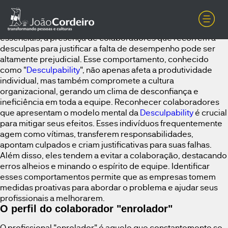
Desculpability: Como a Accountability pode eliminar seus
efeitos e ajudar profissionais “enroladores”No ambiente
corporativo, onde a eficiência e os resultados são
essenciais, a presença de colaboradores que recorrem a
desculpas para justificar a falta de desempenho pode ser
altamente prejudicial. Esse comportamento, conhecido
como "
Desculpability
", não apenas afeta a produtividade
individual, mas também compromete a cultura
organizacional, gerando um clima de desconfiança e
ineficiência em toda a equipe. Reconhecer colaboradores
que apresentam o modelo mental da
Desculpability
é crucial
para mitigar seus efeitos. Esses indivíduos frequentemente
agem como vítimas, transferem responsabilidades,
apontam culpados e criam justificativas para suas falhas.
Além disso, eles tendem a evitar a colaboração, destacando
erros alheios e minando o espírito de equipe. Identificar
esses comportamentos permite que as empresas tomem
medidas proativas para abordar o problema e ajudar seus
profissionais a melhorarem.
O perfil do colaborador "enrolador"
O profissional "enrolador" é aquele que constantemente se