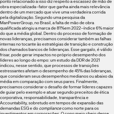
ponto relacionado a isso diz respeito a escassez de mão de
obra especializada–fator que ganha ainda mais relevância
dentro de um mercado que vive uma verdadeira corrida
pela digitalização. Segundo uma pesquisa da
ManPowerGroup, no Brasil, a falta de mão de obra
qualificada atingiu a marca de 81%em 2022–índice 6% maior
do que a média global. Dentro do processo de formação de
novas lideranças, precisamos considerar também as falhas
internas no tocante às estratégias de transição e construção
dos chamados bancos de lideranças. Esse gargalo, é válido
frisar, pode gerar impactos no próprio desempenho dos
líderes ao longo do empo: um estudo da DDR de 2021
indicou, nesse sentido, que processos de transições
estressantes afetam o desempenho de 45% das lideranças,
que consideram seus desempenhos medianos ou abaixo da
média em comparação com seus pares. Finalmente,
precisamos considerar o desafio de formar líderes capazes
de guiar pelo exemplo e atuar segundo preceitos de ética
corporativa, responsabilidade, transparência e
Accountability, sobretudo em tempos de expansão das
demandas ESG e do
compliance
como norte para os
investimentos em corporações. O copo meio cheio desse