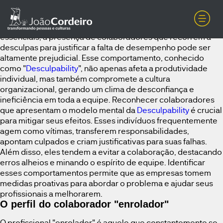
Desculpability: Como a Accountability pode eliminar seus
efeitos e ajudar profissionais “enroladores”No ambiente
corporativo, onde a eficiência e os resultados são
essenciais, a presença de colaboradores que recorrem a
desculpas para justificar a falta de desempenho pode ser
altamente prejudicial. Esse comportamento, conhecido
como "
Desculpability
", não apenas afeta a produtividade
individual, mas também compromete a cultura
organizacional, gerando um clima de desconfiança e
ineficiência em toda a equipe. Reconhecer colaboradores
que apresentam o modelo mental da
Desculpability
é crucial
para mitigar seus efeitos. Esses indivíduos frequentemente
agem como vítimas, transferem responsabilidades,
apontam culpados e criam justificativas para suas falhas.
Além disso, eles tendem a evitar a colaboração, destacando
erros alheios e minando o espírito de equipe. Identificar
esses comportamentos permite que as empresas tomem
medidas proativas para abordar o problema e ajudar seus
profissionais a melhorarem.
O perfil do colaborador "enrolador"
O profissional "enrolador" é aquele que constantemente se