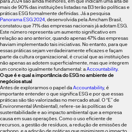
para 2024 são ainda melhores, em que indicam uma alta de
mais de 90% das instituições listadas na B3 terão políticas e
práticas ESG formalmente definidas. Já a pesquisa
Panorama ESG 2024
, desenvolvida pela Amcham Brasil,
constatou que 71% das empresas nacionais já adotam ESG.
Este número representa um aumento significativo em
relação ao ano anterior, quando apenas 47% das empresas
haviam implementado tais iniciativas. No entanto, para que
essas práticas sejam verdadeiramente eficazes e façam
parte da cultura organizacional, é crucial que as instituições
não apenas as adotem superficialmente, mas que integrem
um conceito igualmente fundamental: a
Accountability
.
O que é e qual a importância do ESG no ambiente de
negócios atual
Antes de explorarmos o papel da
Accountability
, é
importante entender o que significa ESG e por que essas
práticas são tão valorizadas no mercado atual. O “E” de
Environmental (Ambiental), refere-se às políticas de
sustentabilidade e ao impacto ambiental que a empresa
causa em suas operações. Como o uso eficiente de
recursos, a gestão de resíduos, a redução de emissões de
carbono, e a adoção de práticas que minimizem o impacto