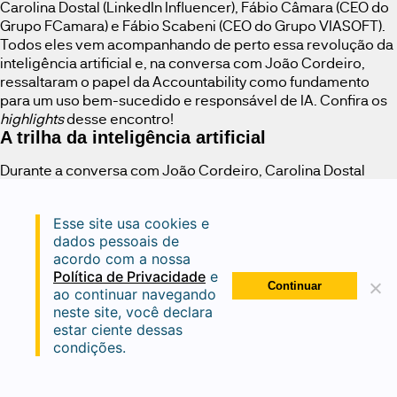
Carolina Dostal (LinkedIn Influencer), Fábio Câmara (CEO do
Grupo FCamara) e Fábio Scabeni (CEO do Grupo VIASOFT).
Todos eles vem acompanhando de perto essa revolução da
inteligência artificial e, na conversa com João Cordeiro,
ressaltaram o papel da Accountability como fundamento
para um uso bem-sucedido e responsável de IA. Confira os
highlights
desse encontro!
A trilha da inteligência artificial
Durante a conversa com João Cordeiro, Carolina Dostal
trouxe para os espectadores de nosso webinar, uma visão
ampla sobre a trilha da inteligência artificial que avança no
Esse site usa cookies e
mercado e na sociedade. A especialista em inovação,
dados pessoais de
investidora e palestrante, que participou recentemente do
acordo com a nossa
South by Southwest (SXSW) –um dos principais eventos de
Política de Privacidade
e
mídia, cinema e tecnologia do mundo que ocorre desde
Continuar
ao continuar navegando
1987 em Austin, nos Estados Unidos –, dividiu que, ao longo
neste site, você declara
da conferência que contou com mais de 3 mil palestras, a
estar ciente dessas
inteligência artificial e sua influência, por exemplo, nos
condições.
campos da biotecnologia e dos ecossistemas conectados,
foi uma das principais pautas discutidas por
experts
e
futuristas de todo o mundo. Segundo Carolina Dostal, todo